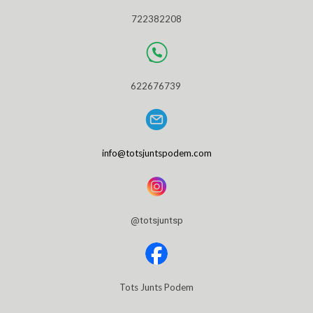
722382208
622676739
info@totsjuntspodem.com
@totsjuntsp
Tots Junts Podem