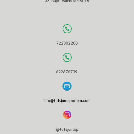
38, Bajo- València 46018
722382208
622676739
info@totsjuntspodem.com
@totsjuntsp