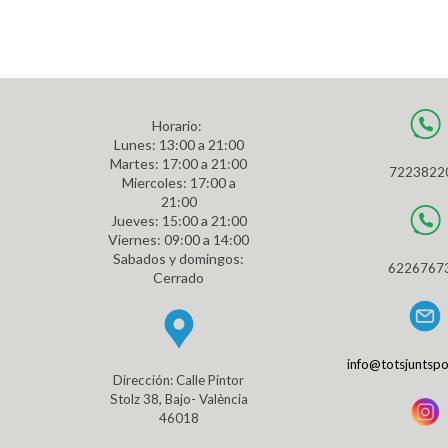
Horario:
L
unes
: 13:00 a 21:00
Martes: 17:00 a 21:00
7223822
Miercoles: 17:00 a
21:00
Jueves: 15:00 a 21:00
Viernes: 09:00 a 14:00
Sabados y domingos:
6226767
Cerrado
info@totsjunts
Dirección: Calle Pintor
Stolz 38, Bajo- València
46018