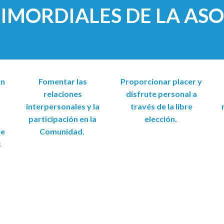
RIMORDIALES DE LA AS
ón
Fomentar las
Proporcionar placer y
relaciones
disfrute personal a
interpersonales y la
través de la libre
participación en la
elección.
de
Comunidad.
s