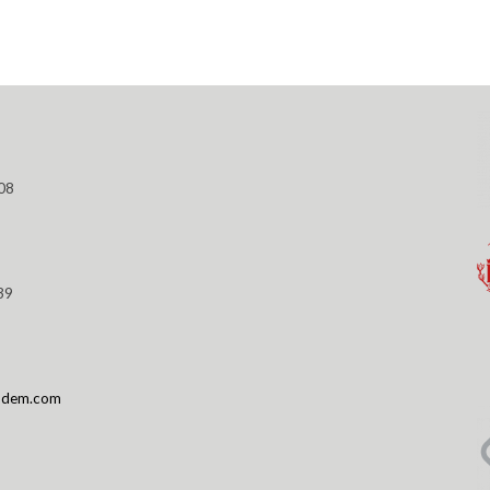
08
39
podem.com