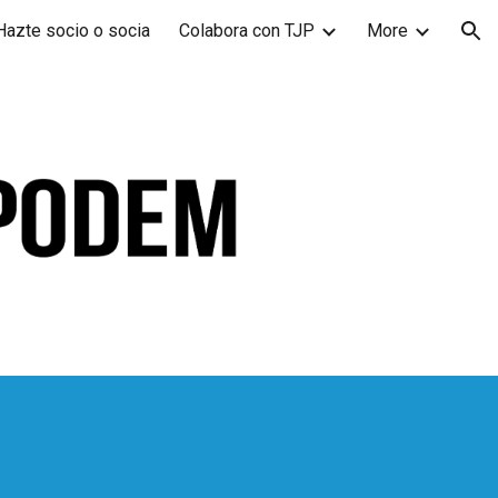
Hazte socio o socia
Colabora con TJP
More
ion