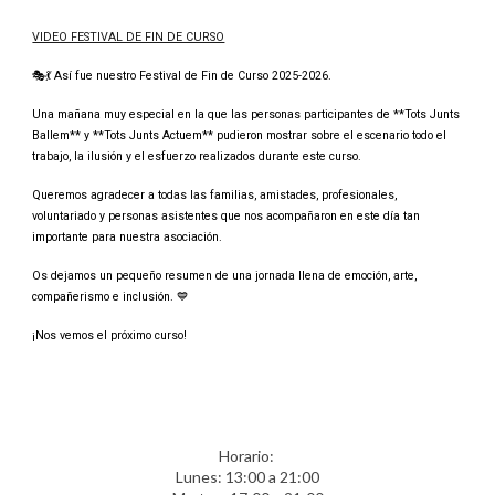
VIDEO FESTIVAL DE FIN DE CURSO
🎭💃 Así fue nuestro Festival de Fin de Curso 2025-2026.
Una mañana muy especial en la que las personas participantes de **Tots Junts
Ballem** y **Tots Junts Actuem** pudieron mostrar sobre el escenario todo el
trabajo, la ilusión y el esfuerzo realizados durante este curso.
Queremos agradecer a todas las familias, amistades, profesionales,
voluntariado y personas asistentes que nos acompañaron en este día tan
importante para nuestra asociación.
Os dejamos un pequeño resumen de una jornada llena de emoción, arte,
compañerismo e inclusión. 💙
¡Nos vemos el próximo curso!
Horario:
L
unes
: 13:00 a 21:00