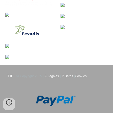
TJP
- © Copyright 2025 |
A.Legales
|
P.Datos
|
Cookies